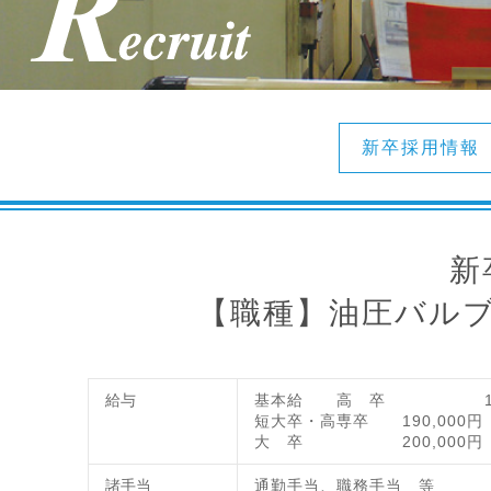
新卒採用情報
新
【職種】油圧バル
給与
基本給 高 卒 170,
短大卒・高専卒 190,000円
大 卒 200,000円
諸手当
通勤手当、職務手当 等