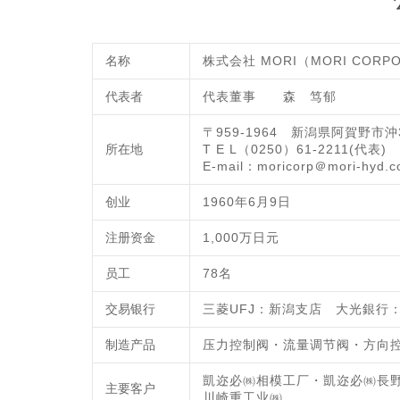
名称
株式会社 MORI（MORI CORPO
代表者
代表董事 森 笃郁
〒959-1964 新潟県阿賀野市沖
所在地
T E L（0250）61-2211(代表) 
E-mail：moricorp＠mori-hyd.co
创业
1960年6月9日
注册资金
1,000万日元
员工
78名
交易银行
三菱UFJ：新潟支店 大光銀行
制造产品
压力控制阀・流量调节阀・方向
凱迩必㈱相模工厂・凱迩必㈱長野工厂
主要客户
川崎重工业㈱